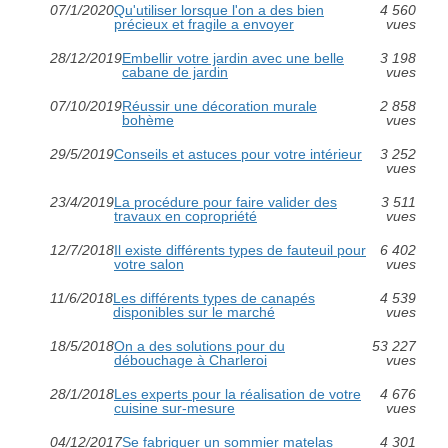
07/1/2020
Qu'utiliser lorsque l'on a des bien
4 560
précieux et fragile a envoyer
vues
28/12/2019
Embellir votre jardin avec une belle
3 198
cabane de jardin
vues
07/10/2019
Réussir une décoration murale
2 858
bohème
vues
29/5/2019
Conseils et astuces pour votre intérieur
3 252
vues
23/4/2019
La procédure pour faire valider des
3 511
travaux en copropriété
vues
12/7/2018
Il existe différents types de fauteuil pour
6 402
votre salon
vues
11/6/2018
Les différents types de canapés
4 539
disponibles sur le marché
vues
18/5/2018
On a des solutions pour du
53 227
débouchage à Charleroi
vues
28/1/2018
Les experts pour la réalisation de votre
4 676
cuisine sur-mesure
vues
04/12/2017
Se fabriquer un sommier matelas
4 301