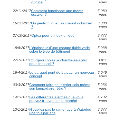
original
vues
22/11/2017
Comment fonctionne une monte
5 080
escalier ?
vues
16/11/2017
Où peut-on louer un chariot industriel
3 380
?
vues
27/10/2017
Optez pour un look unique
3 777
vues
18/8/2017
L'épaisseur d'une chappe fluide varie
5 938
selon le type de bâtiment
vues
22/7/2017
Pourquoi choisir le chauffe-eau plat
3 911
pour chez soi ?
vues
16/4/2017
Le parquet pont de bateau, un nouveau
6 049
concept
vues
03/3/2017
Comment faire pour créer sois-même
5 236
son lampadaire rétro ?
vues
14/1/2017
Les différentes alarmes que vous
4 732
pouvez trouver sur le marché
vues
13/1/2017
N'oubliez pas le ramonage à Waterloo
3 877
une fois par ans
vues