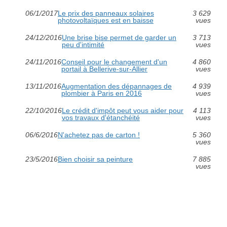
06/1/2017
Le prix des panneaux solaires
3 629
photovoltaïques est en baisse
vues
24/12/2016
Une brise bise permet de garder un
3 713
peu d'intimité
vues
24/11/2016
Conseil pour le changement d'un
4 860
portail à Bellerive-sur-Allier
vues
13/11/2016
Augmentation des dépannages de
4 939
plombier à Paris en 2016
vues
22/10/2016
Le crédit d'impôt peut vous aider pour
4 113
vos travaux d'étanchéité
vues
06/6/2016
N'achetez pas de carton !
5 360
vues
23/5/2016
Bien choisir sa peinture
7 885
vues