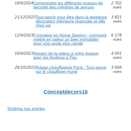
18/5/2024
Comprendre les différents niveaux de
2 702
sécurité des cylindres de serrure
vues
21/12/2023
Tout savoir pour être dans la tendance
3 821
décoration intérieure régionale et ville
vues
chez soi
12/4/2023
Formation en Home Staging : comment
6 178
mettre en valeur un bien immobilier
vues
pour une vente plus rapide
10/4/2023
Ajoutez de la valeur à votre maison
4 091
avec les fenêtres à Pau
vues
26/10/2022
Artisan chauffagiste Paris : Tout savoir
3 668
sur le chauffage mural
vues
Conceptdecors16
Schéma nos articles