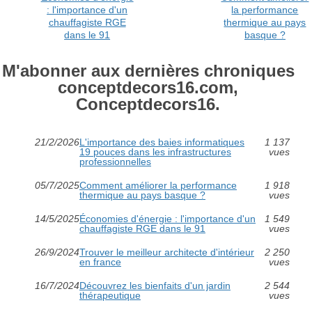
: l'importance d'un
la performance
chauffagiste RGE
thermique au pays
dans le 91
basque ?
M'abonner aux dernières chroniques
conceptdecors16.com,
Conceptdecors16.
21/2/2026
L'importance des baies informatiques
1 137
19 pouces dans les infrastructures
vues
professionnelles
05/7/2025
Comment améliorer la performance
1 918
thermique au pays basque ?
vues
14/5/2025
Économies d'énergie : l'importance d'un
1 549
chauffagiste RGE dans le 91
vues
26/9/2024
Trouver le meilleur architecte d'intérieur
2 250
en france
vues
16/7/2024
Découvrez les bienfaits d'un jardin
2 544
thérapeutique
vues