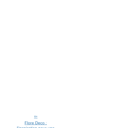
Flore Deco :
l'inspiration pour une