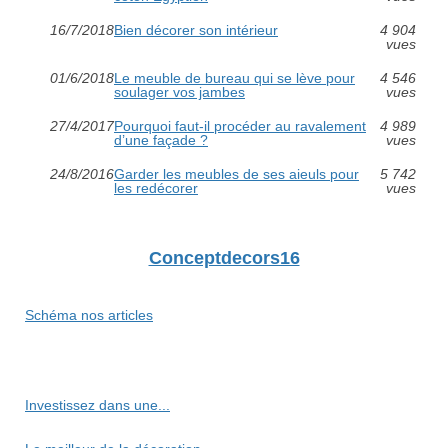
16/7/2018
Bien décorer son intérieur
4 904
vues
01/6/2018
Le meuble de bureau qui se lève pour
4 546
soulager vos jambes
vues
27/4/2017
Pourquoi faut-il procéder au ravalement
4 989
d’une façade ?
vues
24/8/2016
Garder les meubles de ses aieuls pour
5 742
les redécorer
vues
Conceptdecors16
Schéma nos articles
Investissez dans une...