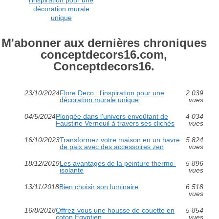
décoration murale
unique
M'abonner aux dernières chroniques
conceptdecors16.com,
Conceptdecors16.
23/10/2024
Flore Deco : l'inspiration pour une
2 039
décoration murale unique
vues
04/5/2024
Plongée dans l'univers envoûtant de
4 034
Faustine Verneuil à travers ses clichés
vues
16/10/2023
Transformez votre maison en un havre
5 824
de paix avec des accessoires zen
vues
18/12/2019
Les avantages de la peinture thermo-
5 896
isolante
vues
13/11/2018
Bien choisir son luminaire
6 518
vues
16/8/2018
Offrez-vous une housse de couette en
5 854
coton Égyptien
vues