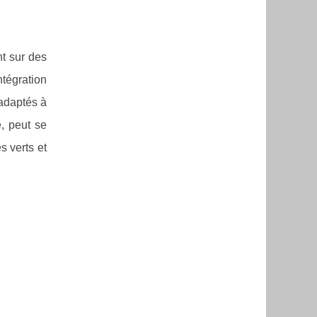
t sur des
ntégration
 adaptés à
e, peut se
s verts et