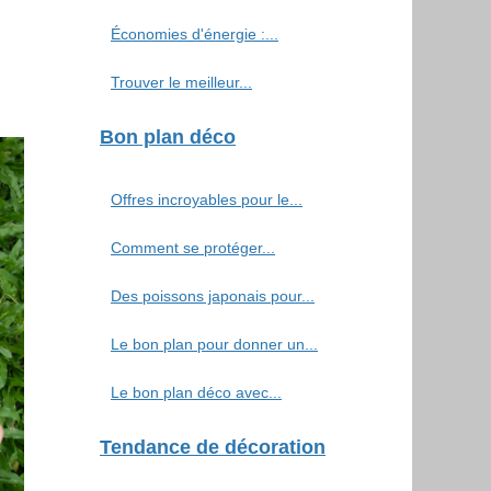
Économies d'énergie :...
Trouver le meilleur...
Bon plan déco
Offres incroyables pour le...
Comment se protéger...
Des poissons japonais pour...
Le bon plan pour donner un...
Le bon plan déco avec...
Tendance de décoration