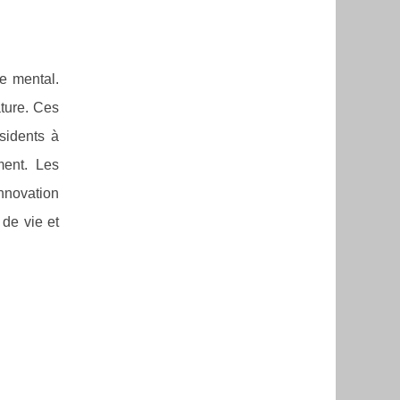
e mental.
ature. Ces
ésidents à
ment. Les
innovation
 de vie et