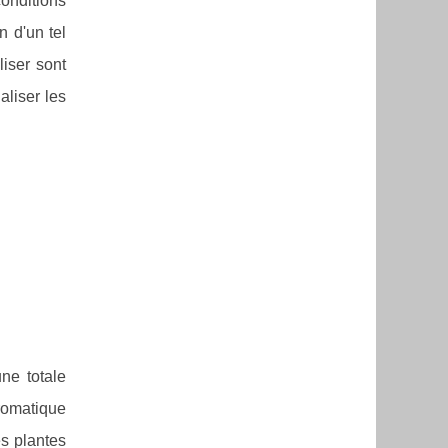
conditions
n d'un tel
liser sont
aliser les
ne totale
hromatique
es plantes