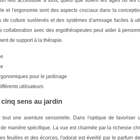
 un lieu accessible à tous, quels que soient les âges ou les 
elle et l'ergonomie sont des aspects cruciaux dans la conceptio
s de culture surélevés et des systèmes d'arrosage faciles à uti
a collaboration avec des ergothérapeutes peut aider à personn
ment de support à la thérapie.
le
le
ergonomiques pour le jardinage
férents utilisateurs
s cinq sens au jardin
 tout une aventure sensorielle. Dans l'optique de favoriser u
té de manière spécifique. La vue est charmée par la richesse c
 des feuilles et des écorces, l'odorat est éveillé par le parfum d