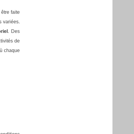
être faite
s variées.
riel
. Des
tivités de
 où chaque