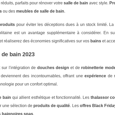
 réduits, parfaits pour rénover votre
salle de bain
avec style.
Pro
s
ou des
meubles de salle de bain
.
produits
pour éviter les déceptions dues à un stock limité. L
taine est un avantage supplémentaire à considérer. En su
et réaliserez des économies significatives sur vos
bains
et acce
e de bain 2023
sur l'intégration de
douches design
et de
robinetterie mod
deviennent des incontournables, offrant une
expérience
de r
hnologie pour un confort optimal.
e bain
qui allient esthétique et fonctionnalité. Les
thalassor c
r une sélection de
produits de qualité
. Les
offres Black Frida
s
baignoires spas
.