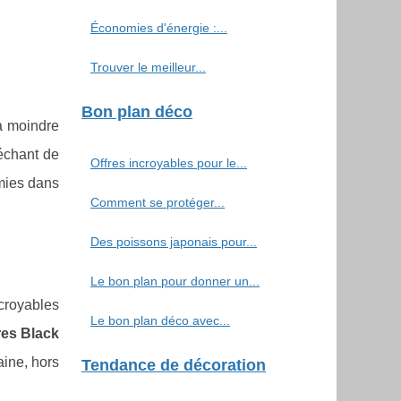
Économies d'énergie :...
Trouver le meilleur...
Bon plan déco
à moindre
léchant de
Offres incroyables pour le...
omies dans
Comment se protéger...
Des poissons japonais pour...
Le bon plan pour donner un...
croyables
Le bon plan déco avec...
res Black
ine, hors
Tendance de décoration