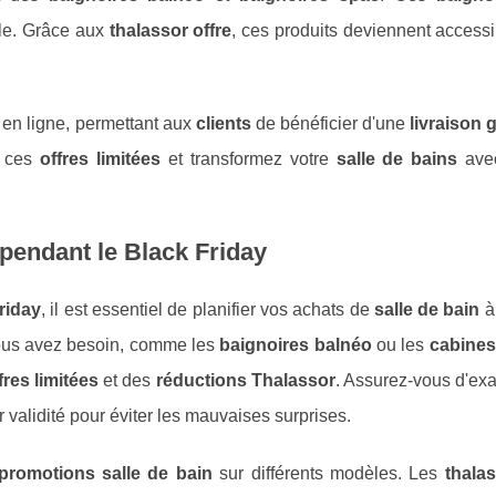
ile. Grâce aux
thalassor offre
, ces produits deviennent access
at en ligne, permettant aux
clients
de bénéficier d'une
livraison g
r ces
offres limitées
et transformez votre
salle de bains
avec
pendant le Black Friday
riday
, il est essentiel de planifier vos achats de
salle de bain
à
us avez besoin, comme les
baignoires balnéo
ou les
cabine
fres limitées
et des
réductions Thalassor
. Assurez-vous d'ex
r validité pour éviter les mauvaises surprises.
promotions salle de bain
sur différents modèles. Les
thalas