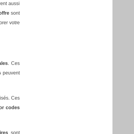
ent aussi
offre
sont
rer votre
les
. Ces
s
peuvent
isés. Ces
or codes
ires
sont