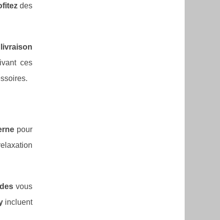
fitez
des
a
livraison
ivant ces
ssoires.
erne
pour
elaxation
odes
vous
y
incluent