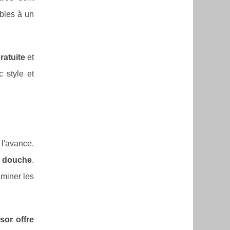
ibles à un
ratuite
et
 style et
 l'avance.
s douche
.
aminer les
sor offre