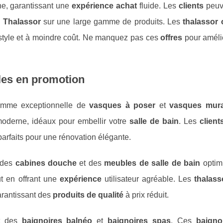
gne, garantissant une
expérience achat
fluide. Les
clients
peuv
s Thalassor
sur une large gamme de produits. Les
thalassor 
tyle et à moindre coût. Ne manquez pas ces
offres
pour amélio
les en promotion
gamme exceptionnelle de
vasques à poser
et
vasques mura
 moderne, idéaux pour embellir votre
salle de bain
. Les
client
 parfaits pour une rénovation élégante.
 des
cabines douche
et des
meubles de salle de bain
optim
t en offrant une
expérience
utilisateur agréable. Les
thalass
rantissant des
produits de qualité
à prix réduit.
nt des
baignoires balnéo
et
baignoires spas
. Ces
baigno