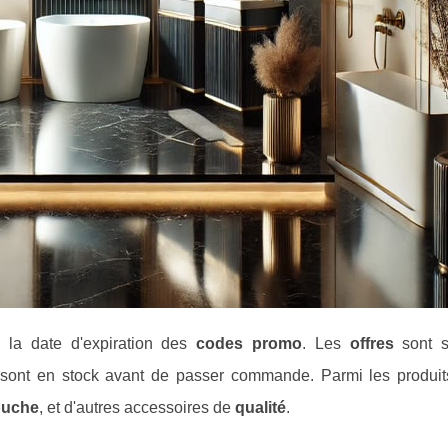
s la date d'expiration des
codes promo
. Les
offres
sont s
ts sont en stock avant de passer commande. Parmi les produit
ouche
, et d'autres accessoires de
qualité
.