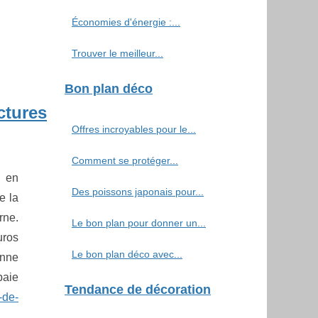
Économies d'énergie :...
Trouver le meilleur...
Bon plan déco
ctures
Offres incroyables pour le...
Comment se protéger...
e en
Des poissons japonais pour...
e la
rne.
Le bon plan pour donner un...
uros
Le bon plan déco avec...
onne
baie
Tendance de décoration
-de-