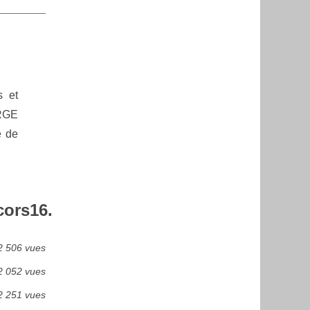
s et
 RGE
e de
cors16.
2 506 vues
2 052 vues
2 251 vues