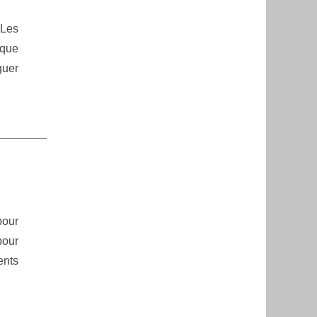
 Les
aque
guer
pour
pour
ents