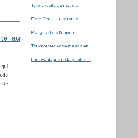
Toile enduite au mètre...
Flore Deco : l'inspiration...
Plongée dans l'univers...
ité au
Transformez votre maison en...
Les avantages de la peinture...
 qui
oile
e de