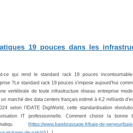
atiques 19 pouces dans les infrastru
st-ce qui rend le standard rack 19 pouces incontournabl
eprise ?Le standard rack 19 pouces s'impose aujourd'hui comm
nne vertébrale de toute infrastructure réseau entreprise mode
un marché des data centers français estimé à 4,2 milliards d'e
024 selon l'IDATE DigiWorld, cette standardisation révoluti
ganisation IT professionnelle. Comment choisir la bonne 
ormatiqu (
https://www.baiebrassage.fr/baie-de-serveur/baie
ur-et-baies-de-patch/
) [
...
]