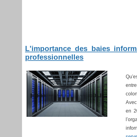
L'importance des baies inform
professionnelles
Qu'e
entr
colo
Avec 
en 2
l'or
inf
serve