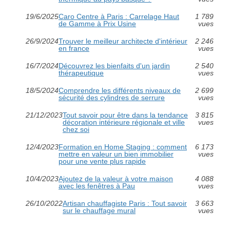
19/6/2025
Caro Centre à Paris : Carrelage Haut
1 789
de Gamme à Prix Usine
vues
26/9/2024
Trouver le meilleur architecte d'intérieur
2 246
en france
vues
16/7/2024
Découvrez les bienfaits d'un jardin
2 540
thérapeutique
vues
18/5/2024
Comprendre les différents niveaux de
2 699
sécurité des cylindres de serrure
vues
21/12/2023
Tout savoir pour être dans la tendance
3 815
décoration intérieure régionale et ville
vues
chez soi
12/4/2023
Formation en Home Staging : comment
6 173
mettre en valeur un bien immobilier
vues
pour une vente plus rapide
10/4/2023
Ajoutez de la valeur à votre maison
4 088
avec les fenêtres à Pau
vues
26/10/2022
Artisan chauffagiste Paris : Tout savoir
3 663
sur le chauffage mural
vues