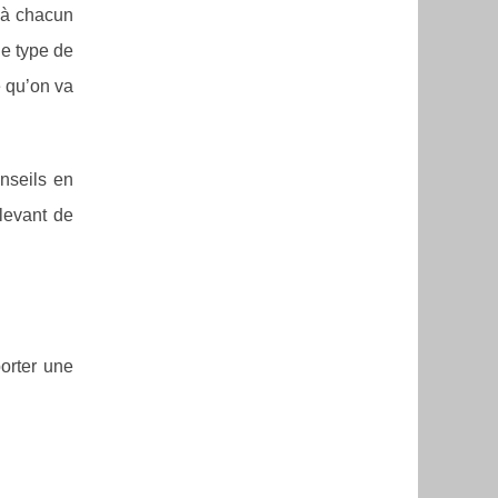
s à chacun
le type de
e qu’on va
nseils en
levant de
orter une