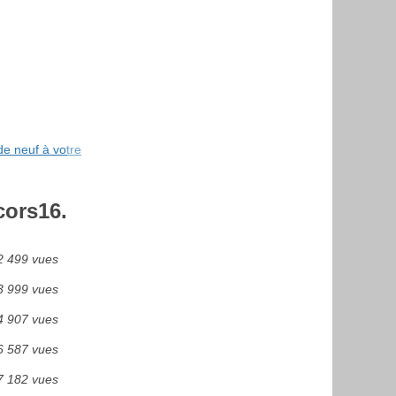
e neuf à votre
cors16.
2 499 vues
3 999 vues
4 907 vues
6 587 vues
7 182 vues