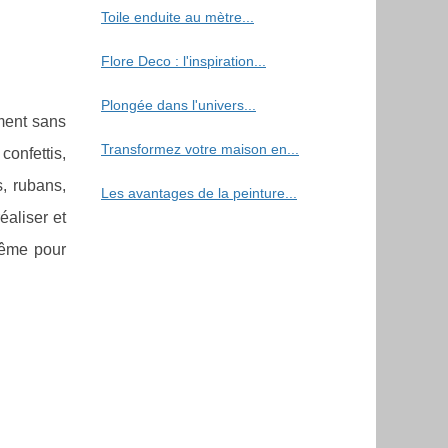
Toile enduite au mètre...
Flore Deco : l'inspiration...
Plongée dans l'univers...
ement sans
Transformez votre maison en...
onfettis,
s, rubans,
Les avantages de la peinture...
éaliser et
même pour