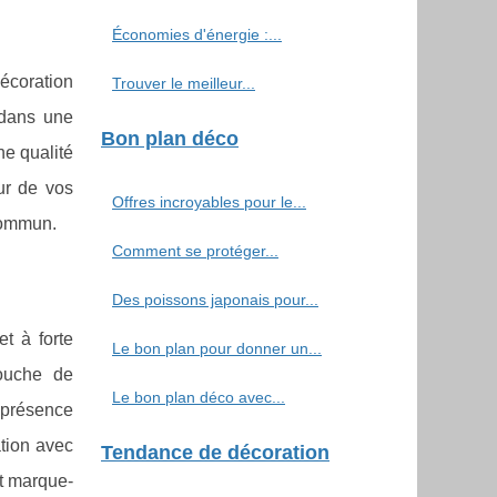
Économies d'énergie :...
décoration
Trouver le meilleur...
 dans une
Bon plan déco
ne qualité
ur de vos
Offres incroyables pour le...
commun.
Comment se protéger...
Des poissons japonais pour...
t à forte
Le bon plan pour donner un...
touche de
Le bon plan déco avec...
 présence
ation avec
Tendance de décoration
et marque-