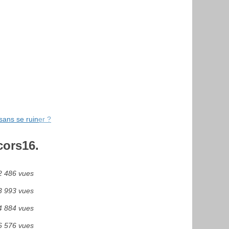
sans se ruiner ?
cors16.
2 486 vues
3 993 vues
4 884 vues
6 576 vues