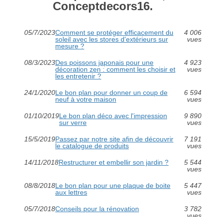
Conceptdecors16.
05/7/2023
Comment se protéger efficacement du
4 006
soleil avec les stores d'extérieurs sur
vues
mesure ?
08/3/2023
Des poissons japonais pour une
4 923
décoration zen : comment les choisir et
vues
les entretenir ?
24/1/2020
Le bon plan pour donner un coup de
6 594
neuf à votre maison
vues
01/10/2019
Le bon plan déco avec l'impression
9 890
sur verre
vues
15/5/2019
Passez par notre site afin de découvrir
7 191
le catalogue de produits
vues
14/11/2018
Restructurer et embellir son jardin ?
5 544
vues
08/8/2018
Le bon plan pour une plaque de boite
5 447
aux lettres
vues
05/7/2018
Conseils pour la rénovation
3 782
vues