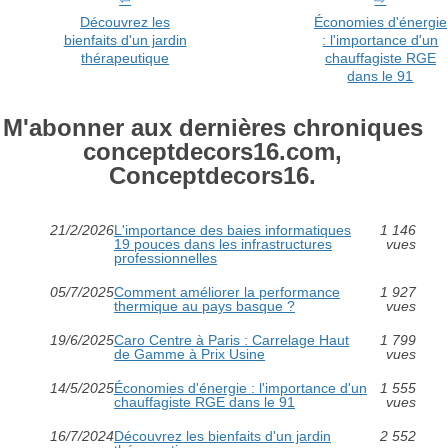
Découvrez les
Économies d'énergie
bienfaits d'un jardin
: l'importance d'un
thérapeutique
chauffagiste RGE
dans le 91
M'abonner aux dernières chroniques
conceptdecors16.com,
Conceptdecors16.
21/2/2026
L'importance des baies informatiques
1 146
19 pouces dans les infrastructures
vues
professionnelles
05/7/2025
Comment améliorer la performance
1 927
thermique au pays basque ?
vues
19/6/2025
Caro Centre à Paris : Carrelage Haut
1 799
de Gamme à Prix Usine
vues
14/5/2025
Économies d'énergie : l'importance d'un
1 555
chauffagiste RGE dans le 91
vues
16/7/2024
Découvrez les bienfaits d'un jardin
2 552