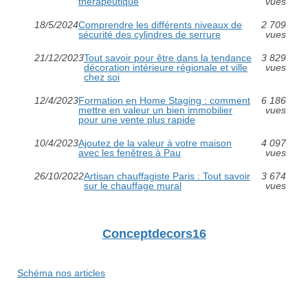
thérapeutique
vues
18/5/2024
Comprendre les différents niveaux de
2 709
sécurité des cylindres de serrure
vues
21/12/2023
Tout savoir pour être dans la tendance
3 829
décoration intérieure régionale et ville
vues
chez soi
12/4/2023
Formation en Home Staging : comment
6 186
mettre en valeur un bien immobilier
vues
pour une vente plus rapide
10/4/2023
Ajoutez de la valeur à votre maison
4 097
avec les fenêtres à Pau
vues
26/10/2022
Artisan chauffagiste Paris : Tout savoir
3 674
sur le chauffage mural
vues
Conceptdecors16
Schéma nos articles