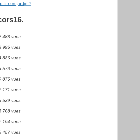
llir son jardin ?
cors16.
2 488 vues
3 995 vues
4 886 vues
6 578 vues
9 875 vues
7 171 vues
5 529 vues
3 768 vues
7 194 vues
5 457 vues