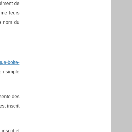
mément de
ème leurs
 le nom du
ue-boite-
yen simple
ésente des
st inscrit
inscrit et