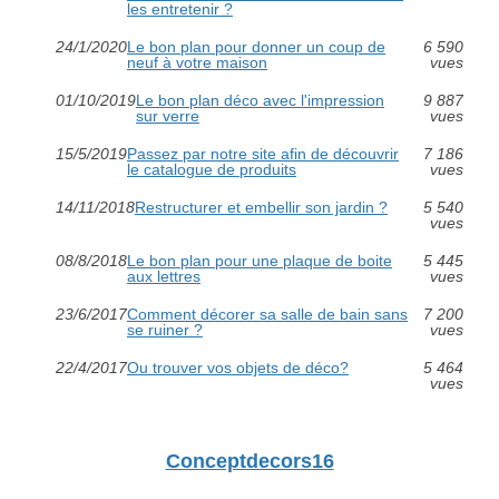
les entretenir ?
24/1/2020
Le bon plan pour donner un coup de
6 590
neuf à votre maison
vues
01/10/2019
Le bon plan déco avec l'impression
9 887
sur verre
vues
15/5/2019
Passez par notre site afin de découvrir
7 186
le catalogue de produits
vues
14/11/2018
Restructurer et embellir son jardin ?
5 540
vues
08/8/2018
Le bon plan pour une plaque de boite
5 445
aux lettres
vues
23/6/2017
Comment décorer sa salle de bain sans
7 200
se ruiner ?
vues
22/4/2017
Ou trouver vos objets de déco?
5 464
vues
Conceptdecors16