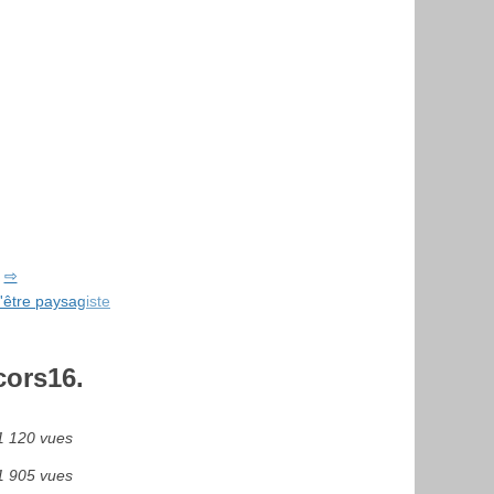
'être paysagiste
cors16.
1 120 vues
1 905 vues