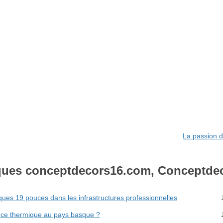
La passion d
ques conceptdecors16.com, Conceptde
ques 19 pouces dans les infrastructures professionnelles
ce thermique au pays basque ?