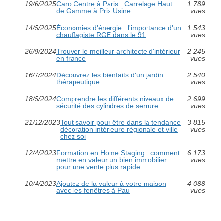
19/6/2025
Caro Centre à Paris : Carrelage Haut
1 789
de Gamme à Prix Usine
vues
14/5/2025
Économies d'énergie : l'importance d'un
1 543
chauffagiste RGE dans le 91
vues
26/9/2024
Trouver le meilleur architecte d'intérieur
2 245
en france
vues
16/7/2024
Découvrez les bienfaits d'un jardin
2 540
thérapeutique
vues
18/5/2024
Comprendre les différents niveaux de
2 699
sécurité des cylindres de serrure
vues
21/12/2023
Tout savoir pour être dans la tendance
3 815
décoration intérieure régionale et ville
vues
chez soi
12/4/2023
Formation en Home Staging : comment
6 173
mettre en valeur un bien immobilier
vues
pour une vente plus rapide
10/4/2023
Ajoutez de la valeur à votre maison
4 088
avec les fenêtres à Pau
vues