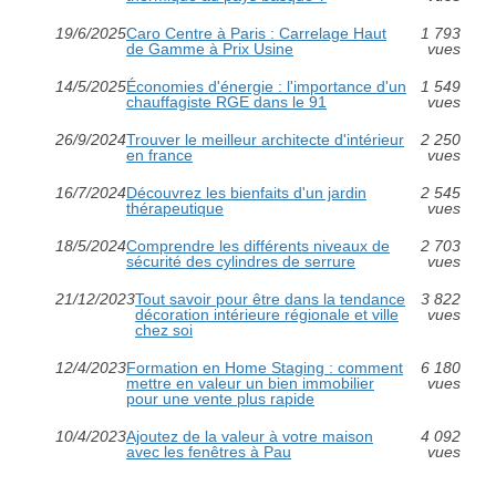
19/6/2025
Caro Centre à Paris : Carrelage Haut
1 793
de Gamme à Prix Usine
vues
14/5/2025
Économies d'énergie : l'importance d'un
1 549
chauffagiste RGE dans le 91
vues
26/9/2024
Trouver le meilleur architecte d'intérieur
2 250
en france
vues
16/7/2024
Découvrez les bienfaits d'un jardin
2 545
thérapeutique
vues
18/5/2024
Comprendre les différents niveaux de
2 703
sécurité des cylindres de serrure
vues
21/12/2023
Tout savoir pour être dans la tendance
3 822
décoration intérieure régionale et ville
vues
chez soi
12/4/2023
Formation en Home Staging : comment
6 180
mettre en valeur un bien immobilier
vues
pour une vente plus rapide
10/4/2023
Ajoutez de la valeur à votre maison
4 092
avec les fenêtres à Pau
vues