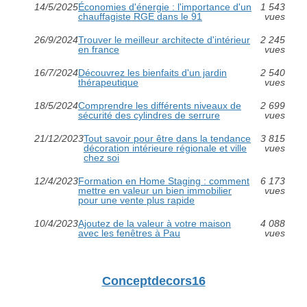
14/5/2025
Économies d'énergie : l'importance d'un
1 543
chauffagiste RGE dans le 91
vues
26/9/2024
Trouver le meilleur architecte d'intérieur
2 245
en france
vues
16/7/2024
Découvrez les bienfaits d'un jardin
2 540
thérapeutique
vues
18/5/2024
Comprendre les différents niveaux de
2 699
sécurité des cylindres de serrure
vues
21/12/2023
Tout savoir pour être dans la tendance
3 815
décoration intérieure régionale et ville
vues
chez soi
12/4/2023
Formation en Home Staging : comment
6 173
mettre en valeur un bien immobilier
vues
pour une vente plus rapide
10/4/2023
Ajoutez de la valeur à votre maison
4 088
avec les fenêtres à Pau
vues
Conceptdecors16