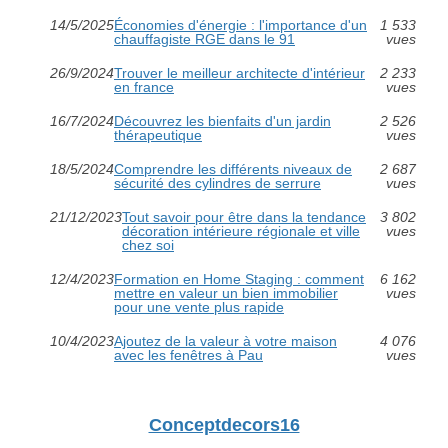
14/5/2025
Économies d'énergie : l'importance d'un
1 533
chauffagiste RGE dans le 91
vues
26/9/2024
Trouver le meilleur architecte d'intérieur
2 233
en france
vues
16/7/2024
Découvrez les bienfaits d'un jardin
2 526
thérapeutique
vues
18/5/2024
Comprendre les différents niveaux de
2 687
sécurité des cylindres de serrure
vues
21/12/2023
Tout savoir pour être dans la tendance
3 802
décoration intérieure régionale et ville
vues
chez soi
12/4/2023
Formation en Home Staging : comment
6 162
mettre en valeur un bien immobilier
vues
pour une vente plus rapide
10/4/2023
Ajoutez de la valeur à votre maison
4 076
avec les fenêtres à Pau
vues
Conceptdecors16