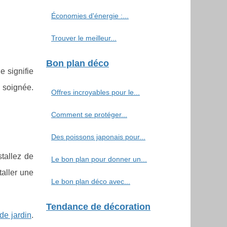
Économies d'énergie :...
Trouver le meilleur...
Bon plan déco
e signifie
e soignée.
Offres incroyables pour le...
Comment se protéger...
Des poissons japonais pour...
stallez de
Le bon plan pour donner un...
taller une
Le bon plan déco avec...
Tendance de décoration
de jardin
.