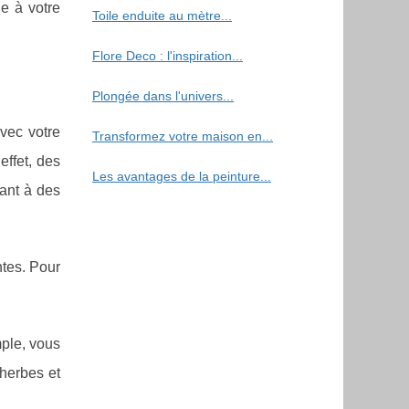
ie à votre
Toile enduite au mètre...
Flore Deco : l'inspiration...
Plongée dans l'univers...
vec votre
Transformez votre maison en...
effet, des
Les avantages de la peinture...
nant à des
ntes. Pour
mple, vous
herbes et