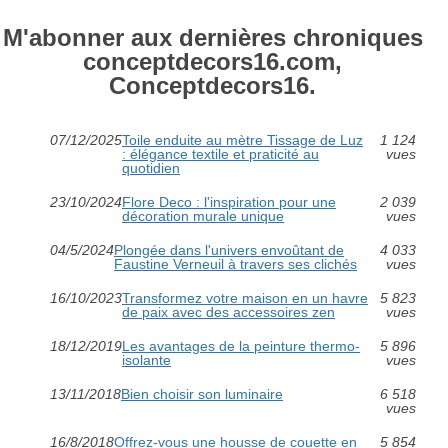
M'abonner aux dernières chroniques
conceptdecors16.com,
Conceptdecors16.
07/12/2025
Toile enduite au mètre Tissage de Luz
1 124
: élégance textile et praticité au
vues
quotidien
23/10/2024
Flore Deco : l'inspiration pour une
2 039
décoration murale unique
vues
04/5/2024
Plongée dans l'univers envoûtant de
4 033
Faustine Verneuil à travers ses clichés
vues
16/10/2023
Transformez votre maison en un havre
5 823
de paix avec des accessoires zen
vues
18/12/2019
Les avantages de la peinture thermo-
5 896
isolante
vues
13/11/2018
Bien choisir son luminaire
6 518
vues
16/8/2018
Offrez-vous une housse de couette en
5 854