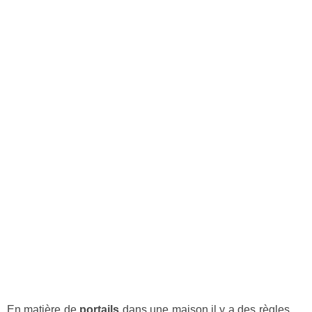
En matière de
portails
dans une maison il y a des règles