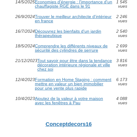
14/5/2025
Économies d'énergie : l'importance d'un
1 545
chauffagiste RGE dans le 91
vues
26/9/2024
Trouver le meilleur architecte d'intérieur
2 246
en france
vues
16/7/2024
Découvrez les bienfaits d'un jardin
2 540
thérapeutique
vues
18/5/2024
Comprendre les différents niveaux de
2 699
sécurité des cylindres de serrure
vues
21/12/2023
Tout savoir pour être dans la tendance
3 816
décoration intérieure régionale et ville
vues
chez soi
12/4/2023
Formation en Home Staging : comment
6 173
mettre en valeur un bien immobilier
vues
pour une vente plus rapide
10/4/2023
Ajoutez de la valeur à votre maison
4 088
avec les fenêtres à Pau
vues
Conceptdecors16