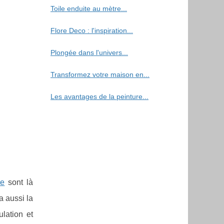
Toile enduite au mètre...
Flore Deco : l'inspiration...
Plongée dans l'univers...
Transformez votre maison en...
Les avantages de la peinture...
ue
sont là
a aussi la
lation et