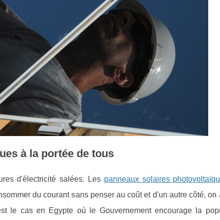
ues à la portée de tous
res d'électricité salées. Les
panneaux solaires photovoltaïq
consommer du courant sans penser au coût et d'un autre côté, on 
c'est le cas en Egypte où le Gouvernement encourage la popu