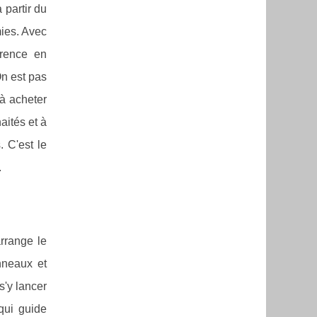
 partir du
mies. Avec
érence en
n est pas
à acheter
ités et à
. C'est le
.
rrange le
nneaux et
s'y lancer
 qui guide